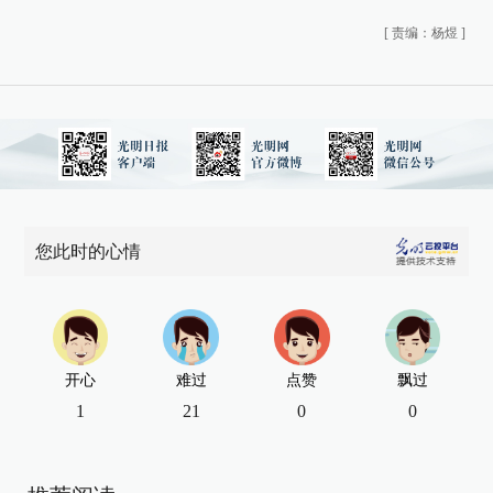
[
责编：杨煜
]
您此时的心情
开心
难过
点赞
飘过
1
21
0
0