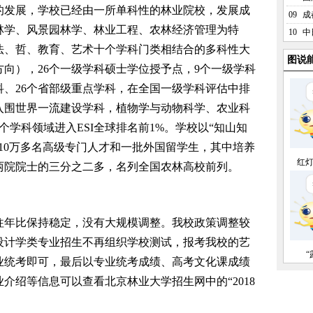
发展，学校已经由一所单科性的林业院校，发展成
09
成
林学、风景园林学、林业工程、农林经济管理为特
10
中
法、哲、教育、艺术十个学科门类相结合的多科性大
图说
方向），26个一级学科硕士学位授予点，9个一级学科
科、26个省部级重点学科，在全国一级学科评估中排
入围世界一流建设学科，植物学与动物科学、农业科
学科领域进入ESI全球排名前1%。学校以“知山知
10万多名高级专门人才和一批外国留学生，其中培养
红
位两院院士的三分之二多，名列全国农林高校前列。
年比保持稳定，没有大规模调整。我校政策调整较
设计学类专业招生不再组织学校测试，报考我校的艺
业统考即可，最后以专业统考成绩、高考文化课成绩
介绍等信息可以查看北京林业大学招生网中的“2018