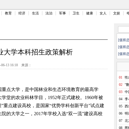
教育
经济
生活
法治
军事
卫生
健康
女人
文娱
[值班
[值班
林业大学本科招生政策解析
[值班
-06-13 16:18
来源：
01
性
02
“
重点大学，是中国林业和生态环境教育的最高学
03
中
学堂的农业科林学目，1952年正式建校。1960年被
04
李
程”重点建设高校，是国家“优势学科创新平台”试点建
05
西
院的大学之一，2017年学校入选“双一流”建设高校
06
明
07
北
08
图