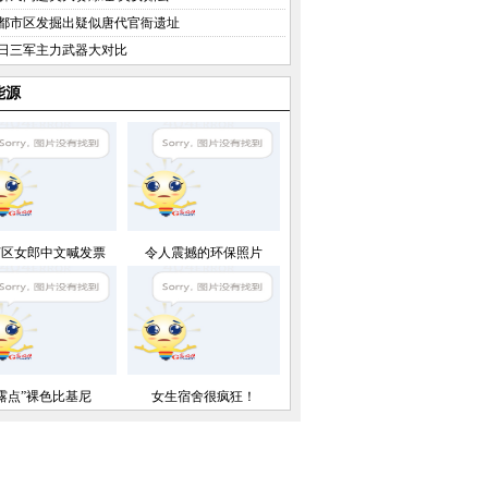
都市区发掘出疑似唐代官衙遗址
日三军主力武器大对比
能源
灯区女郎中文喊发票
令人震撼的环保照片
“露点”裸色比基尼
女生宿舍很疯狂！