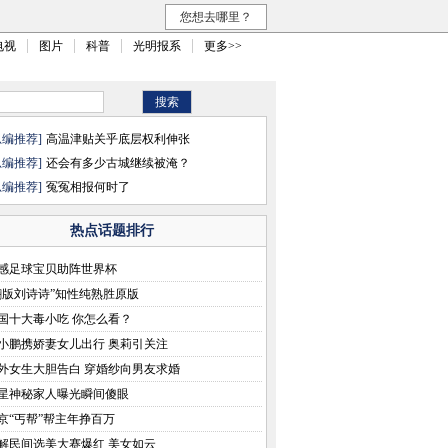
您想去哪里？
电视
图片
科普
光明报系
更多>>
总编推荐]
高温津贴关乎底层权利伸张
总编推荐]
还会有多少古城继续被淹？
总编推荐]
冤冤相报何时了
热点话题排行
感足球宝贝助阵世界杯
翻版刘诗诗”知性纯熟胜原版
国十大毒小吃 你怎么看？
小鹏携娇妻女儿出行 奥莉引关注
外女生大胆告白 穿婚纱向男友求婚
星神秘家人曝光瞬间傻眼
京“丐帮”帮主年挣百万
解民间选美大赛爆红 美女如云