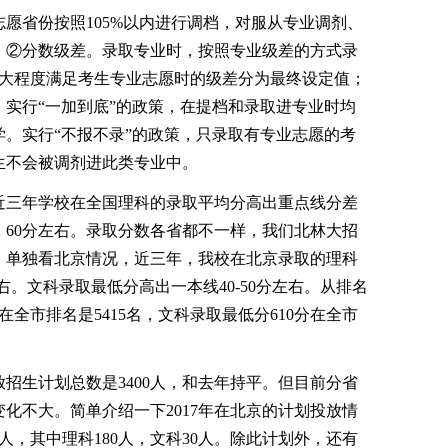
省份按照105%以内进行调档，对服从专业调剂、
；②分数级差。录取专业时，按照专业级差的方式录
最大程度满足考生专业志愿时的级差分为最终设定值；
实行“一加到底”的政策，在提档和录取进专业时均
。实行“不报不录”的政策，只录取有专业志愿的考
生不会被调剂进此类专业中。
三年学校在全国理科的录取平均分高出重点线分差
0、60分左右。录取分数各省都不一样，我们北林大招
，单独看北京情况，近三年，我校在北京录取的理科
左右。文科录取最低分高出一本线40-50分左右。从排名
分在全市排名是5415名，文科录取最低分610分在全市
生计划总数是3400人，和去年持平。但目前分省
化不大。简单介绍一下2017年在北京的计划投放情
0人，其中理科180人，文科30人。除此计划外，还有