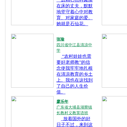
在床的丈夫，默默
地坚守着心中对教
育、对家庭的爱。
她就是石仙花。
张瑜
四川省中江县清凉中
学
“农村娃娃也需
要好老师教”的信
念使我牢牢地扎根
在清凉教育的乡土
上。我也在这找到
了自己的人生价
值。
廖乐年
广东省大埔县湖寮镇
长教村义教英语班
放着国外的好
日子不过，来到这