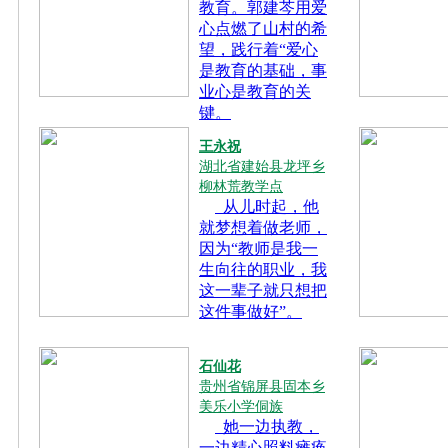
教育。郭建芩用爱
心点燃了山村的希
望，践行着“爱心
是教育的基础，事
业心是教育的关
键。
王永祝
湖北省建始县龙坪乡
柳林荒教学点
从儿时起，他
就梦想着做老师，
因为“教师是我一
生向往的职业，我
这一辈子就只想把
这件事做好”。
石仙花
贵州省锦屏县固本乡
美乐小学侗族
她一边执教，
一边精心照料瘫痪