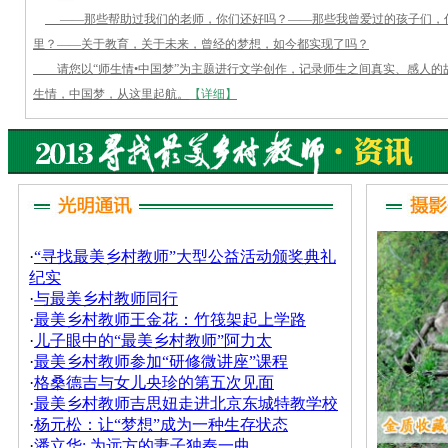
——那些帮助过我们的老师，你们还好吗？——那些我曾爱过的孩子们，
里？——关于教育，关于未来，曾经的梦想，如今都实现了吗？
请您以“师生情•中国梦”为主题进行文学创作，记录师生之间真实、感人的
生情，中国梦，从这里起航。
【详细】
·
“寻找最美乡村教师”大型公益活动颁奖典礼
纪实
·
与最美乡村教师同行
·
最美乡村教师王金花：竹筏架起上学路
·
儿子眼中的“最美乡村教师”阿力太
·
最美乡村教师参加“研修微讲座”课程
·
格桑德吉与女儿央珍的第五次见面
·
最美乡村教师吉思妞走进北京东城特教学校
·
杨元松：让“梦想”成为一种生存状态
·
潘立华: 为远方的妻子独奏一曲