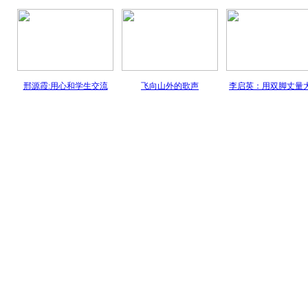
邢源霞:用心和学生交流
飞向山外的歌声
李启英：用双脚丈量