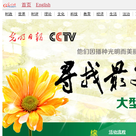
首页
English
时政
世界
时评
理论
文化
科技
教育
经济
生活
法治
综
活动流程